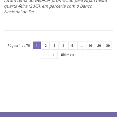
foram tema do webinar promovido pela Firjan nesta
quarta-feira (20/5), em parceria com o Banco
Nacional de De...
Página 1 de 78
1
2
3
4
5
...
10
20
30
...
»
Última »