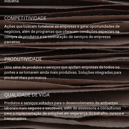
indústria.
COMPETITIVIDADE
Ações que buscam fortalecer as empresas e gerar oportunidades de
negócios, além de programas que oferecem condições especiais na
compra de produtos e na contratação de serviços de empresas
parceiras.
PRODUTIVIDADE
Uma série de produtos e serviços que ajudam empresas de todos os
portes a se tornarem ainda mais produtivas. Soluções integradas para
produzir mais por menos.
QUALIDADE DE VIDA
Produtos e serviços voltados para o desenvolvimento de ambientes
laborais mais seguros e saudáveis, além de assessoria e consultorias
para a implementação de soluções em segurança do trabalho, cursos e
treinamentos.