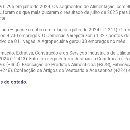
tra 6.796 em julho de 2024. Os segmentos de Alimentação, com 80
s, foram os que mais puxaram o resultado de julho de 2025 par
nte.
 ano – quase o dobro em relação a julho de 2024 (+1.211). O resu
os 4.730 empregos. O Comércio Varejista abriu 1.327 postos de 
itivo de 811 vagas. A Agropecuária gerou 38 empregos no mês.
rmação, Extrativa, Construção e os Serviços Industriais de Utilid
24 (+2.413). Entre os segmentos industriais, a Construção (+675
ais (+463), Fabricação de Produtos Alimentícios (+378), Fabric
 (+248), Confecção de Artigos do Vestuário e Acessórios (+224) e
s do estado.