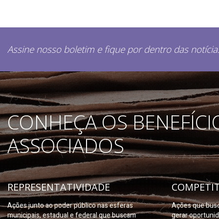
Assine nosso boletim e fique por dentro das notícia
CONHEÇA OS BENEFÍCI
ASSOCIADOS
REPRESENTATIVIDADE
COMPETIT
Ações junto ao poder público nas esferas
Ações que busc
municipais, estadual e federal que buscam
gerar oportuni