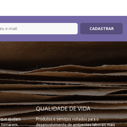
QUALIDADE DE VIDA
s que ajudam
Produtos e serviços voltados para o
e tornarem
desenvolvimento de ambientes laborais mais