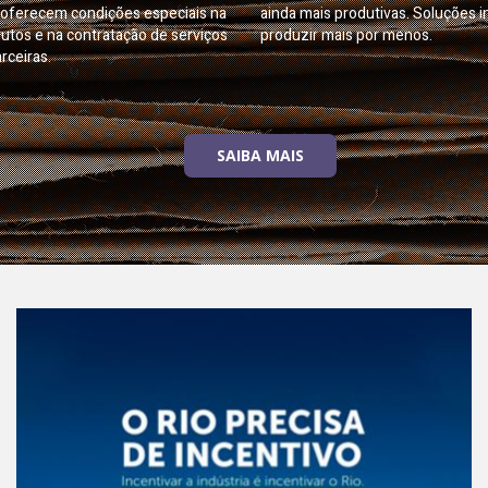
oferecem condições especiais na
ainda mais produtivas. Soluções i
utos e na contratação de serviços
produzir mais por menos.
rceiras.
SAIBA MAIS