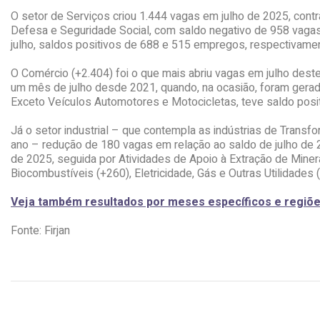
O setor de Serviços criou 1.444 vagas em julho de 2025, con
Defesa e Seguridade Social, com saldo negativo de 958 vaga
julho, saldos positivos de 688 e 515 empregos, respectivame
O Comércio (+2.404) foi o que mais abriu vagas em julho deste
um mês de julho desde 2021, quando, na ocasião, foram gerad
Exceto Veículos Automotores e Motocicletas, teve saldo pos
Já o setor industrial – que contempla as indústrias de Transfo
ano – redução de 180 vagas em relação ao saldo de julho de 20
de 2025, seguida por Atividades de Apoio à Extração de Miner
Biocombustíveis (+260), Eletricidade, Gás e Outras Utilidades
Veja também resultados por meses específicos e regiõe
Fonte: Firjan